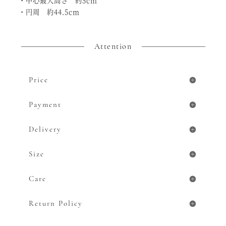
・中心最大高さ 約5cm
・円周 約44.5cm
Attention
Price
Payment
Delivery
Size
Care
Return Policy