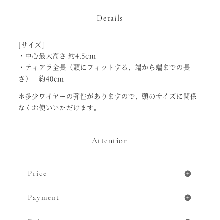
ビ
ー
Details
ズ
連
爪
[サイズ]
２
連
・中心最大高さ 約4.5cm
カ
・ティアラ全長（頭にフィットする、端から端までの長
チ
ュ
さ） 約40cm
ー
シ
＊多少ワイヤーの弾性がありますので、頭のサイズに関係
ャ
なくお使いいただけます。
テ
ィ
ア
ラ
Attention
個
Price
Payment