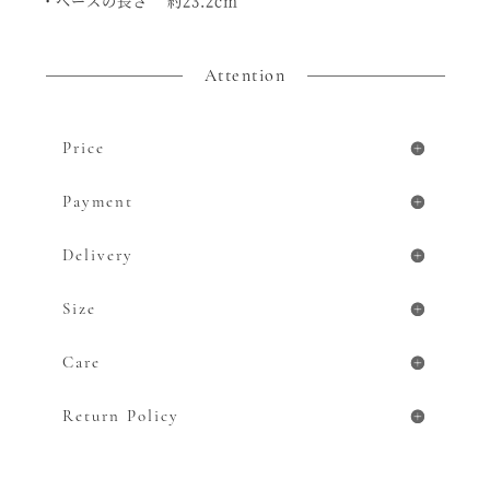
・ベースの長さ 約23.2cm
ラ
ウ
ン
テ
Attention
ィ
ア
ラ
個
Price
Payment
Delivery
Size
Care
Return Policy