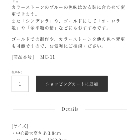
す。
カラーストーンのブルーの色味はお衣装に合わせて変
更できます。
また「シンデレラ」や、ゴールドにして「オーロラ
姫」や「金平糖の精」などにもおすすめです。
ゴールドでの制作や、カラーストーンを他の色へ変更
も可能ですので、お気軽にご相談ください。
[商品番号] MC-11
在庫あり
フ
ロ
ショッピングカートに追加
リ
ナ
王
女
Details
の
前
飾
[サイズ]
り
付
・中心最大高さ 約3.8cm
ク