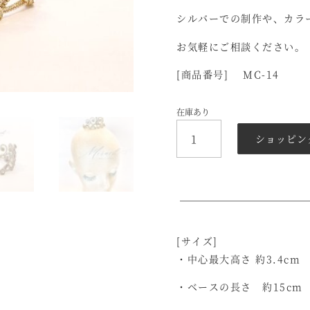
シルバーでの制作や、カラ
お気軽にご相談ください。
[商品番号] MC-14
在庫あり
ド
ショッピン
ッ
グ
用
コ
ー
ド
＆
[サイズ]
ビ
・中心最大高さ 約3.4cm
ー
ズ
・ベースの長さ 約15cm
ミ
ニ