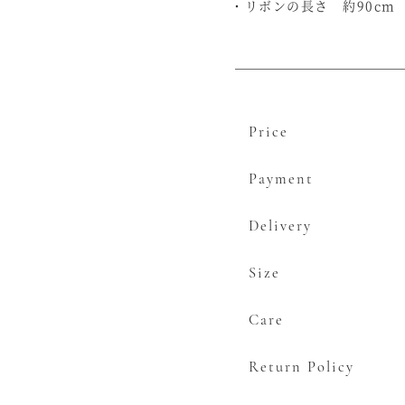
・リボンの長さ 約90cm
テ
ィ
ア
ラ
個
Price
Payment
Delivery
Size
Care
Return Policy