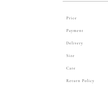
ア
ラ
個
Price
Payment
Delivery
Size
Care
Return Policy