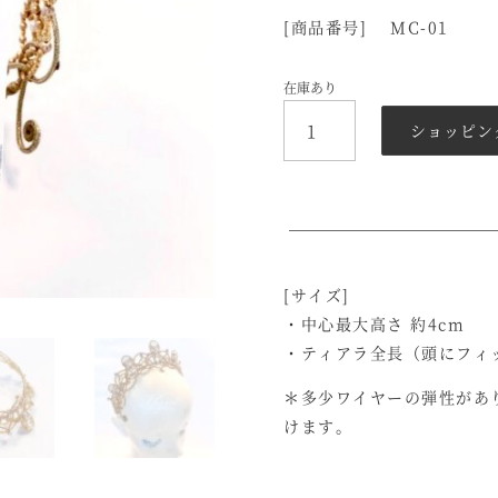
[商品番号] MC-01
在庫あり
コ
ショッピン
ー
ド
＆
ビ
ー
ズ
の
[サイズ]
カ
・中心最大高さ 約4cm
チ
・ティアラ全長（頭にフィ
ュ
ー
＊多少ワイヤーの弾性があ
シ
けます。
ャ
テ
ィ