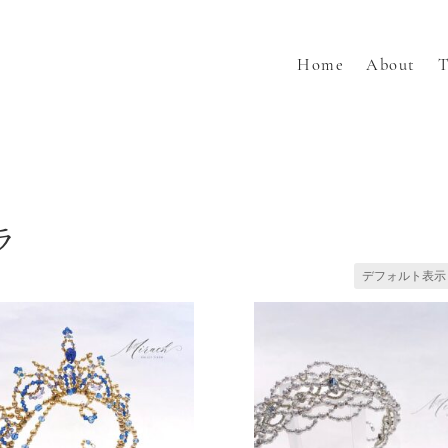
Home
About
T
ラ